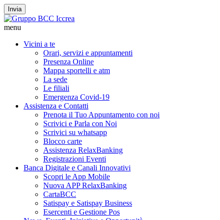
Invia
menu
Vicini a te
Orari, servizi e appuntamenti
Presenza Online
Mappa sportelli e atm
La sede
Le filiali
Emergenza Covid-19
Assistenza e Contatti
Prenota il Tuo Appuntamento con noi
Scrivici e Parla con Noi
Scrivici su whatsapp
Blocco carte
Assistenza RelaxBanking
Registrazioni Eventi
Banca Digitale e Canali Innovativi
Scopri le App Mobile
Nuova APP RelaxBanking
CartaBCC
Satispay e Satispay Business
Esercenti e Gestione Pos