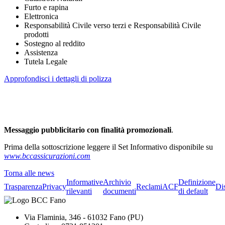
Furto e rapina
Elettronica
Responsabilità Civile verso terzi e Responsabilità Civile
prodotti
Sostegno al reddito
Assistenza
Tutela Legale
Approfondisci i dettagli di polizza
.
.
Messaggio pubblicitario con finalità promozionali
.
Prima della sottoscrizione leggere il Set Informativo disponibile su
www.bccassicurazioni.com
Torna alle news
Informative
Archivio
Definizione
Trasparenza
Privacy
Reclami
ACF
Di
rilevanti
documenti
di default
Via Flaminia, 346 - 61032 Fano (PU)