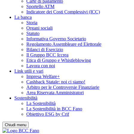
Carte di pagamento
Sportello ATM
Indicatore dei Costi Complessivi (ICC)
La banca
Storia
Organi sociali
Statuto
Informativa Governo Societario
Regolamento Assembleare ed Elettorale
Bilanci di Esercizio
Il Gruppo BCC Iccrea
Etica di Gruppo e Whistleblowing
Lavora con noi
Link utili e vari
Impresa Welfare+
Cashback Statale: noi ci siamo!
Arbitro per le Controversie Finanziarie
Area Riservata Amministratori
Sostenibilità
La Sostenibilità
La Sostenibilità in BCC Fano
Obiettivo ESG by Crif
Chiudi menu