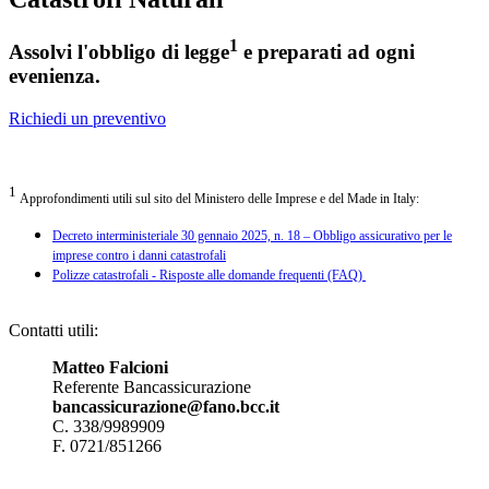
1
Assolvi l'obbligo di legge
e preparati ad ogni
evenienza.
Richiedi un preventivo
.
1
Approfondimenti utili sul sito del Ministero delle Imprese e del Made in Italy:
Decreto interministeriale 30 gennaio 2025, n. 18 – Obbligo assicurativo per le
imprese contro i danni catastrofali
Polizze catastrofali - Risposte alle domande frequenti (FAQ)
.
Contatti utili:
Matteo Falcioni
Referente Bancassicurazione
bancassicurazione@fano.bcc.it
C. 338/9989909
F. 0721/851266
.