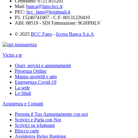
Centralino: 0721.851201
Mail:
banca@fano.bcc.it
PEC:
bcc_fano@legalmail.it
P.I. 15240741007 - C.F. 00131220410
ABI: 08519 - SDI Fatturazione: 9GHPHLV
© 2025
BCC Fano
-
Iccrea Banca S.p.A
Vicini a te
Orari, servizi e appuntamenti
Presenza Online
Mappa sportelli e atm
Emergenza Covid-19
La sede
Le filiali
Assistenza e Contatti
Prenota il Tuo Appuntamento con noi
Scrivici e Parla con Noi
Scrivici su whatsapp
Blocco carte
Assistenza Relax Banking