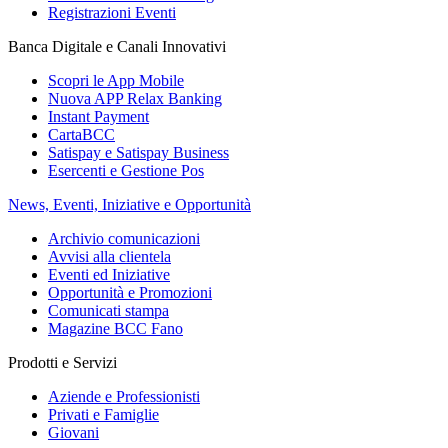
Registrazioni Eventi
Banca Digitale e Canali Innovativi
Scopri le App Mobile
Nuova APP Relax Banking
Instant Payment
CartaBCC
Satispay e Satispay Business
Esercenti e Gestione Pos
News, Eventi, Iniziative e Opportunità
Archivio comunicazioni
Avvisi alla clientela
Eventi ed Iniziative
Opportunità e Promozioni
Comunicati stampa
Magazine BCC Fano
Prodotti e Servizi
Aziende e Professionisti
Privati e Famiglie
Giovani