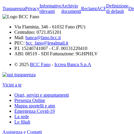
Informative
Archivio
Definizione
Trasparenza
Privacy
Reclami
ACF
Di
rilevanti
documenti
di default
Via Flaminia, 346 - 61032 Fano (PU)
Centralino: 0721.851201
Mail:
banca@fano.bcc.it
PEC:
bcc_fano@legalmail.it
P.I. 15240741007 - C.F. 00131220410
ABI: 08519 - SDI Fatturazione: 9GHPHLV
© 2025
BCC Fano
-
Iccrea Banca S.p.A
Vicini a te
Orari, servizi e appuntamenti
Presenza Online
Mappa sportelli e atm
Emergenza Covid-19
La sede
Le filiali
Assistenza e Contatti