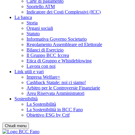
Carte di pagamento
Sportello ATM
Indicatore dei Costi Complessivi (ICC)
La banca
Storia
Organi sociali
Statuto
Informativa Governo Societario
Regolamento Assembleare ed Elettorale
Bilanci di Esercizio
Il Gruppo BCC Iccrea
Etica di Gruppo e Whistleblowing
Lavora con noi
Link utili e vari
Impresa Welfare+
Cashback Statale: noi ci siamo!
Arbitro per le Controversie Finanziarie
Area Riservata Amministratori
Sostenibilità
La Sostenibilità
La Sostenibilità in BCC Fano
Obiettivo ESG by Crif
Chiudi menu