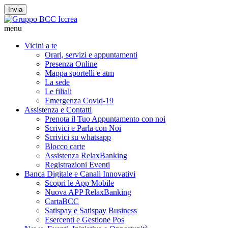
Invia
menu
Vicini a te
Orari, servizi e appuntamenti
Presenza Online
Mappa sportelli e atm
La sede
Le filiali
Emergenza Covid-19
Assistenza e Contatti
Prenota il Tuo Appuntamento con noi
Scrivici e Parla con Noi
Scrivici su whatsapp
Blocco carte
Assistenza RelaxBanking
Registrazioni Eventi
Banca Digitale e Canali Innovativi
Scopri le App Mobile
Nuova APP RelaxBanking
CartaBCC
Satispay e Satispay Business
Esercenti e Gestione Pos