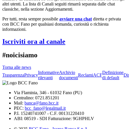
altri utenti. La lista di Canali seguiti rimarrà separata dalle chat
classiche, nella sezione Aggiornamenti.
Per tutti, resta sempre possibile
avviare una chat
diretta e privata
con BCC Fano per qualsiasi domanda, curiosità o richiesta
informazioni.
Iscriviti ora al canale
#noicisiamo
Torna alle news
Informative
Archivio
Definizione
Trasparenza
Privacy
Reclami
ACF
Di
rilevanti
documenti
di default
Via Flaminia, 346 - 61032 Fano (PU)
Centralino: 0721.851201
Mail:
banca@fano.bcc.it
PEC:
bcc_fano@legalmail.it
P.I. 15240741007 - C.F. 00131220410
ABI: 08519 - SDI Fatturazione: 9GHPHLV
© 2025
BCC Fano
-
Iccrea Banca S.p.A