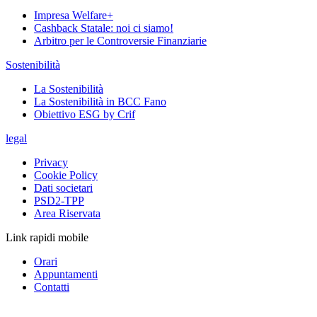
Impresa Welfare+
Cashback Statale: noi ci siamo!
Arbitro per le Controversie Finanziarie
Sostenibilità
La Sostenibilità
La Sostenibilità in BCC Fano
Obiettivo ESG by Crif
legal
Privacy
Cookie Policy
Dati societari
PSD2-TPP
Area Riservata
Link rapidi mobile
Orari
Appuntamenti
Contatti