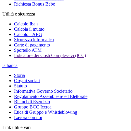
Richiesta Bonus Bebè
Utilità e sicurezza
Calcolo Iban
Calcola il mutuo
Calcolo TAEG
Sicurezza informatica
Carte di pagamento
Sportello ATM
Indicatore dei Costi Complessivi (ICC)
la banca
Storia
Organi sociali
Statuto
Informativa Governo Societario
Regolamento Assembleare ed Elettorale
Bilanci di Esercizio
Gruppo BCC Iccrea
Etica di Gruppo e Whistleblowing
Lavora con noi
Link utili e vari