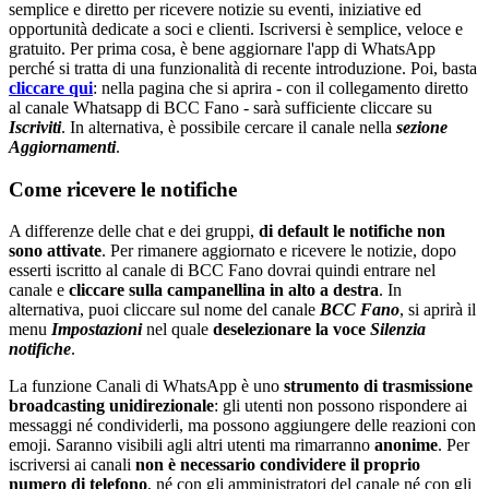
semplice e diretto per ricevere notizie su eventi, iniziative ed
opportunità dedicate a soci e clienti. Iscriversi è semplice, veloce e
gratuito. Per prima cosa, è bene aggiornare l'app di WhatsApp
perché si tratta di una funzionalità di recente introduzione. Poi, basta
cliccare qui
: nella pagina che si aprira - con il collegamento diretto
al canale Whatsapp di BCC Fano - sarà sufficiente cliccare su
Iscriviti
. In alternativa, è possibile cercare il canale nella
sezione
Aggiornamenti
.
Come ricevere le notifiche
A differenze delle chat e dei gruppi,
di default le notifiche non
sono attivate
. Per rimanere aggiornato e ricevere le notizie, dopo
esserti iscritto al canale di BCC Fano dovrai quindi entrare nel
canale e
cliccare sulla campanellina in alto a destra
. In
alternativa, puoi cliccare sul nome del canale
BCC Fano
, si aprirà il
menu
Impostazioni
nel quale
deselezionare la voce
Silenzia
notifiche
.
La funzione Canali di WhatsApp è uno
strumento di trasmissione
broadcasting unidirezionale
: gli utenti non possono rispondere ai
messaggi né condividerli, ma possono aggiungere delle reazioni con
emoji. Saranno visibili agli altri utenti ma rimarranno
anonime
. Per
iscriversi ai canali
non è necessario condividere il proprio
numero di telefono
, né con gli amministratori del canale né con gli