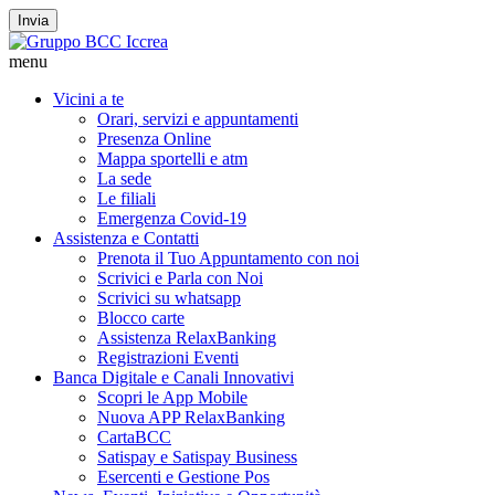
Invia
menu
Vicini a te
Orari, servizi e appuntamenti
Presenza Online
Mappa sportelli e atm
La sede
Le filiali
Emergenza Covid-19
Assistenza e Contatti
Prenota il Tuo Appuntamento con noi
Scrivici e Parla con Noi
Scrivici su whatsapp
Blocco carte
Assistenza RelaxBanking
Registrazioni Eventi
Banca Digitale e Canali Innovativi
Scopri le App Mobile
Nuova APP RelaxBanking
CartaBCC
Satispay e Satispay Business
Esercenti e Gestione Pos