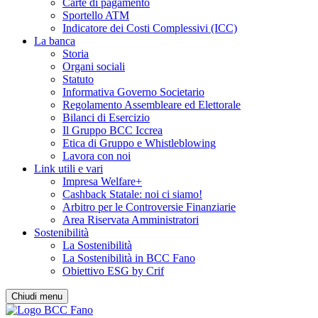
Carte di pagamento
Sportello ATM
Indicatore dei Costi Complessivi (ICC)
La banca
Storia
Organi sociali
Statuto
Informativa Governo Societario
Regolamento Assembleare ed Elettorale
Bilanci di Esercizio
Il Gruppo BCC Iccrea
Etica di Gruppo e Whistleblowing
Lavora con noi
Link utili e vari
Impresa Welfare+
Cashback Statale: noi ci siamo!
Arbitro per le Controversie Finanziarie
Area Riservata Amministratori
Sostenibilità
La Sostenibilità
La Sostenibilità in BCC Fano
Obiettivo ESG by Crif
Chiudi menu